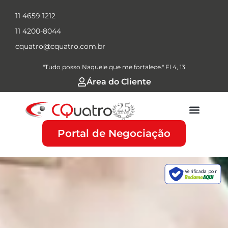
11 4659 1212
11 4200-8044
cquatro@cquatro.com.br
"Tudo posso Naquele que me fortalece." Fl 4, 13
Área do Cliente
Portal de Negociação
Verificada por