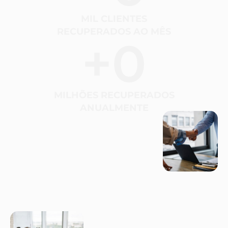
MIL CLIENTES
RECUPERADOS AO MÊS
+
0
MILHÕES RECUPERADOS
ANUALMENTE