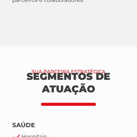
SUA PARCEIRA ESTRATÉGICA
SEGMENTOS DE
ATUAÇÃO
SAÚDE
Hospitais