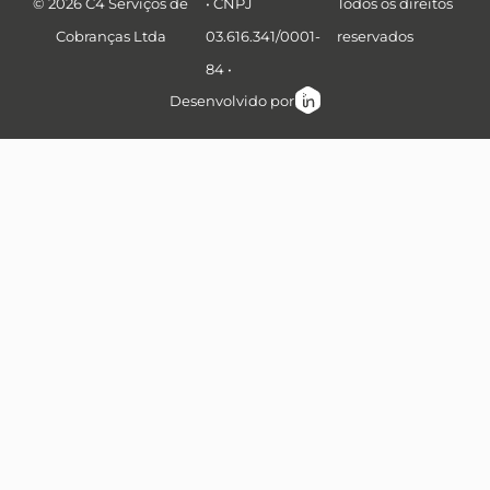
© 2026 C4 Serviços de
• CNPJ
Todos os direitos
Cobranças Ltda
03.616.341/0001-
reservados
84 •
Desenvolvido por